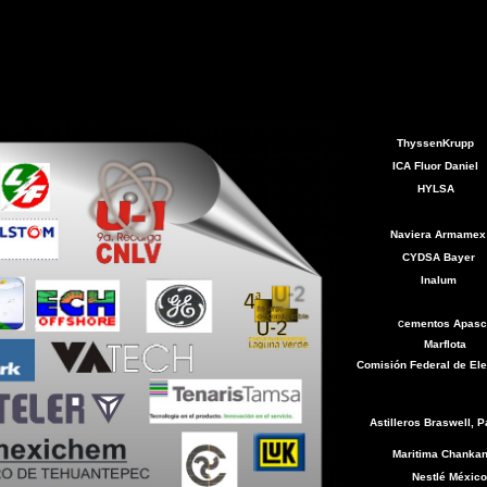
ThyssenKrupp
ICA Fluor Daniel
HYLSA
Naviera Armamex
CYDSA Bayer
Inalum
ementos Apasc
C
Marflota
Comisión Federal de Ele
Astilleros Braswell, 
Maritima Chanka
Nestlé México