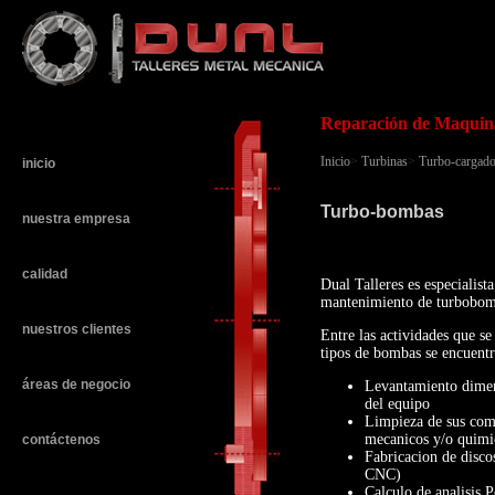
Reparación de Maquina
Inicio
>
Turbinas
>
Turbo-cargado
inicio
Turbo-bombas
nuestra empresa
calidad
Dual Talleres es especialist
mantenimiento de turbobo
nuestros clientes
Entre las actividades que se 
tipos de bombas se encuentr
áreas de negocio
Levantamiento dimens
del equipo
Limpieza de sus com
mecanicos y/o quimi
contáctenos
Fabricacion de discos
CNC)
Calculo de analisis